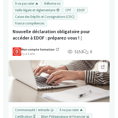
À ne pas rater 🔥
Réforme 📜
Veille légale et réglementaire 🤓
CPF
EDOF
Caisse des Dépôts et Consignations (CDC)
France compétences
Nouvelle déclaration obligatoire pour
accéder à EDOF : préparez-vous ! |
Mon compte formation
5153
0
il y a 3 ans
Communauté / entraide 🤝
À ne pas rater 🔥
Certification 🎖️
Bilan Pédagogique et Financier 📊