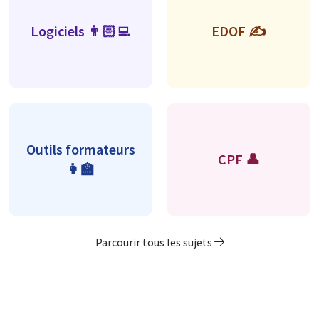
Logiciels 👨🏻‍💻
EDOF ✍️
Outils formateurs
CPF 👤
👩‍🏫
Parcourir tous les sujets