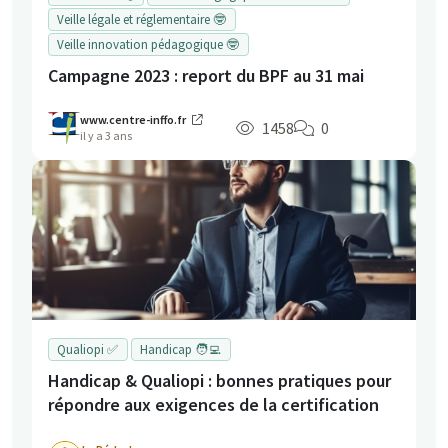
Veille légale et réglementaire 🤓
Veille innovation pédagogique 🤓
Campagne 2023 : report du BPF au 31 mai
www.centre-inffo.fr
1458
0
il y a 3 ans
Qualiopi ✅
Handicap 🧑‍💻
Handicap & Qualiopi : bonnes pratiques pour
répondre aux exigences de la certification