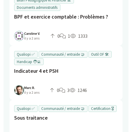
Bilan Pédagogique et Financier 📊
Documents administratifs
BPF et exercice comptable : Problèmes ?
Caroline V.
0
1
1333
il y a 2 ans
Qualiopi ✅
Communauté / entraide 🤝
Outil OF 🛠️
Handicap 🧑‍💻
Indicateur 4 et PSH
Marc R.
0
3
1246
il y a 2 ans
Qualiopi ✅
Communauté / entraide 🤝
Certification 🎖️
Sous traitance