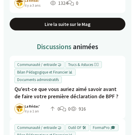
La Rédac'
1324
0
il y a 3 ans
Lire la suite sur le Mag
Discussions
animées
Communauté / entraide 🤝
Trucs & Astuces 👍🏻
Bilan Pédagogique et Financier 📊
Documents administratifs
Qu’est-ce que vous auriez aimé savoir avant
de faire votre première déclaration de BPF ?
La Rédac'
0
0
916
il y a 1 an
Communauté / entraide 🤝
Outil OF 🛠️
FormaPro 🎓