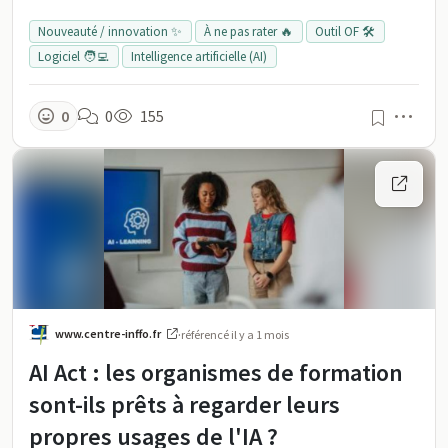
Nouveauté / innovation ✨
À ne pas rater 🔥
Outil OF 🛠️
Logiciel 🧑‍💻
Intelligence artificielle (AI)
Men
0
0
155
www.centre-inffo.fr
·
référencé
il y a 1 mois
AI Act : les organismes de formation
sont-ils prêts à regarder leurs
propres usages de l'IA ?