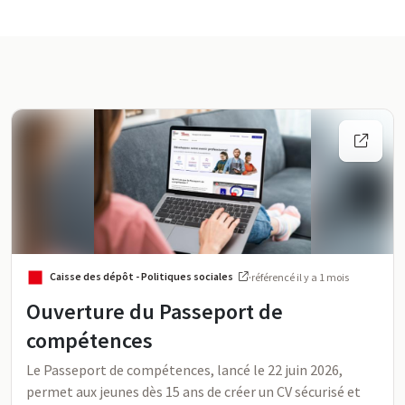
Activité sur FormaPro
Flux d’activité
Caisse des dépôt - Politiques sociales
·
référencé
il y a 1 mois
Ouverture du Passeport de
compétences
Le Passeport de compétences, lancé le 22 juin 2026,
permet aux jeunes dès 15 ans de créer un CV sécurisé et