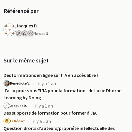
Référencé par
Jacques D.
Niveau
5
Sur le même sujet
Des formations en ligne sur l’IA en accès libre !
·
il y a 1 an
Bénédicte V.
J’ai lu pour vous "L’IA pour la formation" de Lucie Dhorne -
Learning by Doing
·
il y a 1 an
Jacques D.
Des supports de formation pour former à l’IA
·
il y a 1 an
La Rédac'
Question droits d'auteurs/propriété intellectuelle des