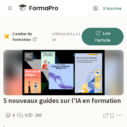
Passer au contenu principal
FormaPro
S’inscrire
Lire
L'atelier du
référencé il y a 1
·
formateur
an
l’article
5 nouveaux guides sur l’IA en formation
M
0
0
200