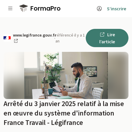
Passer au contenu principal
FormaPro
S’inscrire
Lire
www.legifrance.gouv.fr
référencé il y a 1
·
an
l’article
Arrêté du 3 janvier 2025 relatif à la mise
en œuvre du système d'information
France Travail - Légifrance