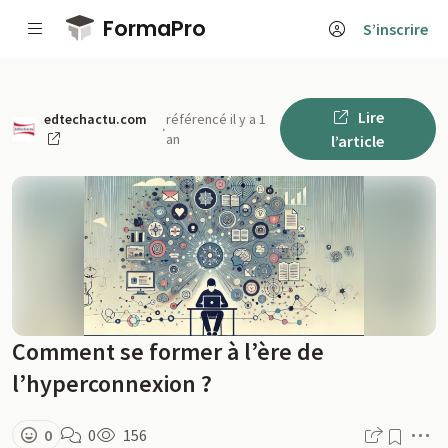
Passer au contenu principal
FormaPro
S’inscrire
Lire
edtechactu.com
référencé il y a 1
·
an
l’article
Comment se former à l’ère de
l’hyperconnexion ?
M
0
0
156