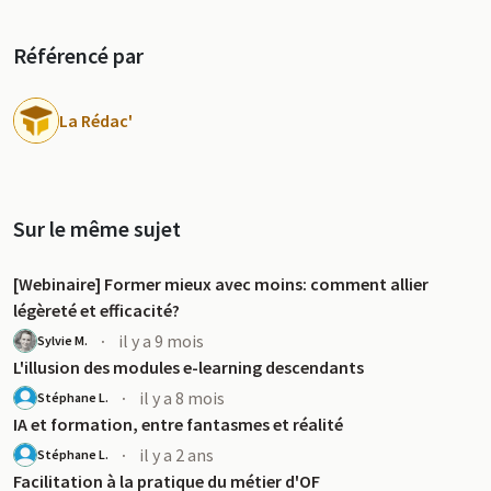
Référencé par
La Rédac'
Sur le même sujet
[Webinaire] Former mieux avec moins: comment allier
légèreté et efficacité?
·
il y a 9 mois
Sylvie M.
L'illusion des modules e-learning descendants
·
il y a 8 mois
Stéphane L.
IA et formation, entre fantasmes et réalité
·
il y a 2 ans
Stéphane L.
Facilitation à la pratique du métier d'OF