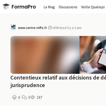
Passer au contenu principal
FormaPro
Le Mag
Discussions
Veille Qualiopi
www.centre-inffo.fr
·
référencé il y a 2 ans
Contentieux relatif aux décisions de
jurisprudence
0
0
187