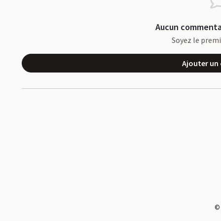
Aucun commentai
Soyez le prem
Ajouter u
©