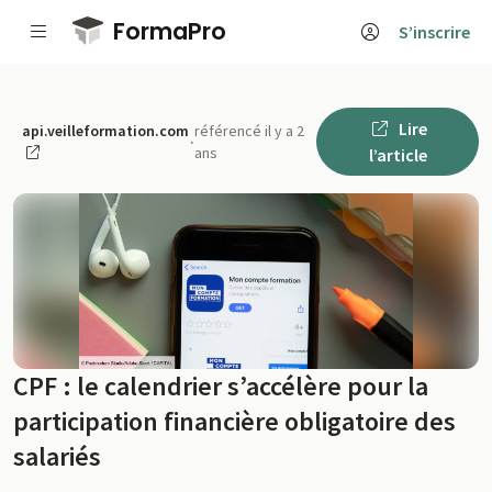
Passer au contenu principal
FormaPro
S’inscrire
Lire
api.veilleformation.com
référencé il y a 2
·
ans
l’article
CPF : le calendrier s’accélère pour la
participation financière obligatoire des
salariés