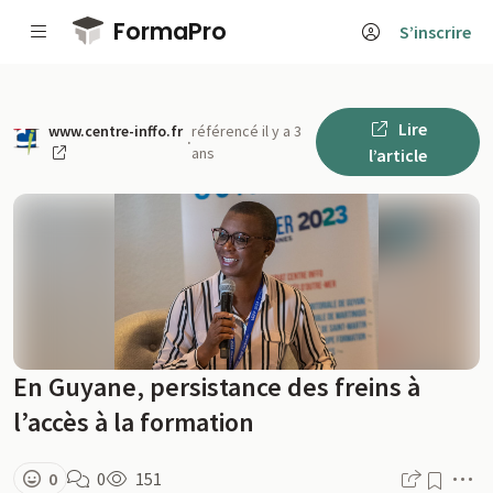
Passer au contenu principal
FormaPro
S’inscrire
Lire
www.centre-inffo.fr
référencé il y a 3
·
ans
l’article
En Guyane, persistance des freins à
l’accès à la formation
M
0
0
151