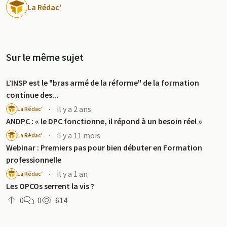
La Rédac'
Sur le même sujet
L’INSP est le "bras armé de la réforme" de la formation
continue des...
·
il y a 2 ans
La Rédac'
ANDPC : « le DPC fonctionne, il répond à un besoin réel »
·
il y a 11 mois
La Rédac'
Webinar : Premiers pas pour bien débuter en Formation
professionnelle
·
il y a 1 an
La Rédac'
Les OPCOs serrent la vis ?
0
0
614