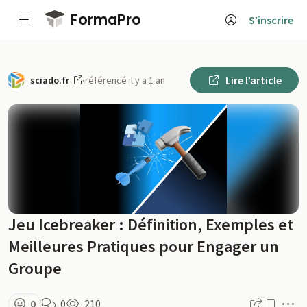
Passer au contenu principal
FormaPro
S’inscrire
Lire l’article
sciado.fr
·
référencé il y a 1 an
Jeu Icebreaker : Définition, Exemples et
Meilleures Pratiques pour Engager un
Groupe
M
0
0
210