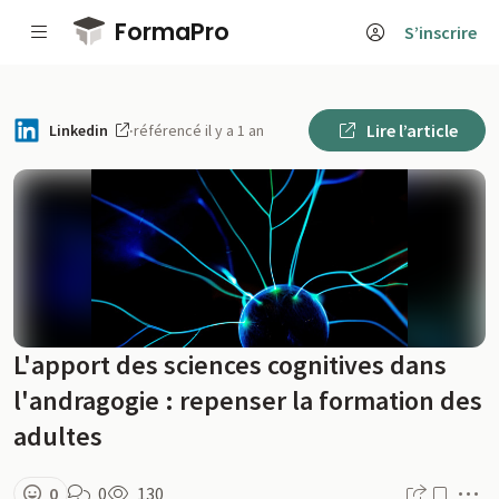
Passer au contenu principal
FormaPro
S’inscrire
Lire l’article
Linkedin
·
référencé il y a 1 an
L'apport des sciences cognitives dans
l'andragogie : repenser la formation des
adultes
M
0
0
130