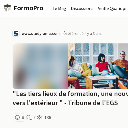
Passer au contenu principal
FormaPro
Le Mag
Discussions
Veille Qualiopi
www.studyrama.com
·
référencé il y a 3 ans
"Les tiers lieux de formation, une no
vers l'extérieur " - Tribune de l'EGS
0
0
136