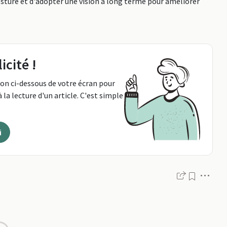
posture et d'adopter une vision à long terme pour améliorer
icité !
ton ci-dessous de votre écran pour
 la lecture d'un article. C'est simple
i
Men