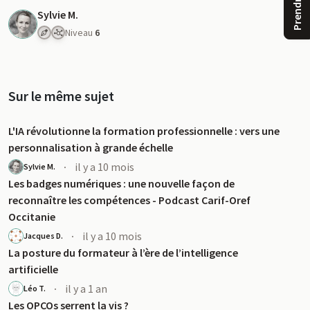
Sylvie M.
Niveau
6
Sur le même sujet
L'IA révolutionne la formation professionnelle : vers une
personnalisation à grande échelle
·
il y a 10 mois
Sylvie M.
Les badges numériques : une nouvelle façon de
reconnaître les compétences - Podcast Carif-Oref
Occitanie
·
il y a 10 mois
Jacques D.
u
La posture du formateur à l’ère de l’intelligence
artificielle
·
il y a 1 an
Léo T.
Les OPCOs serrent la vis ?