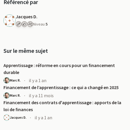
Référencé par
Jacques D.
Niveau
5
Sur le même sujet
Apprentissage : réforme en cours pour un financement
durable
·
il y a 1 an
Marc R.
Financement de l’apprentissage : ce qui a changé en 2025
·
il y a 11 mois
Marc R.
Financement des contrats d'apprentissage : apports de la
loi de finances
·
il y a 1 an
Jacques D.