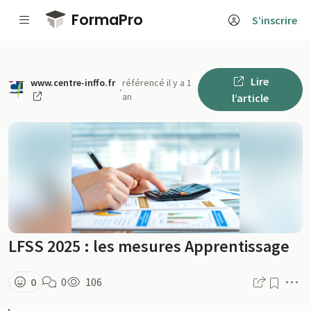
Passer au contenu principal
FormaPro
S’inscrire
Lire
www.centre-inffo.fr
référencé il y a 1
·
an
l’article
LFSS 2025 : les mesures Apprentissage
M
0
0
106