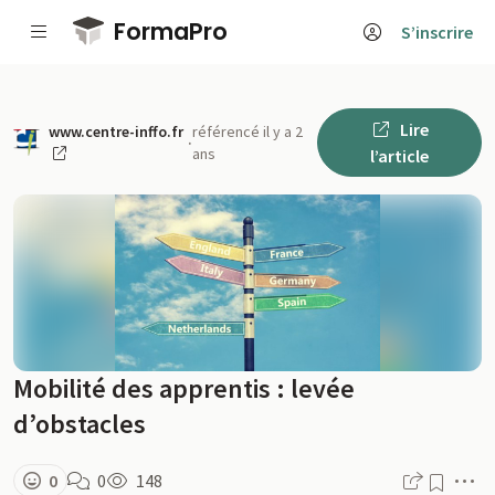
Passer au contenu principal
FormaPro
S’inscrire
Lire
www.centre-inffo.fr
référencé il y a 2
·
ans
l’article
Mobilité des apprentis : levée
d’obstacles
M
0
0
148