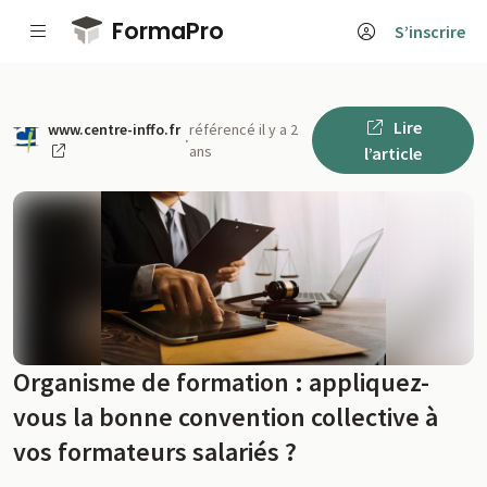
Passer au contenu principal
FormaPro
S’inscrire
Lire
www.centre-inffo.fr
référencé il y a 2
·
ans
l’article
Organisme de formation : appliquez-
vous la bonne convention collective à
vos formateurs salariés ?