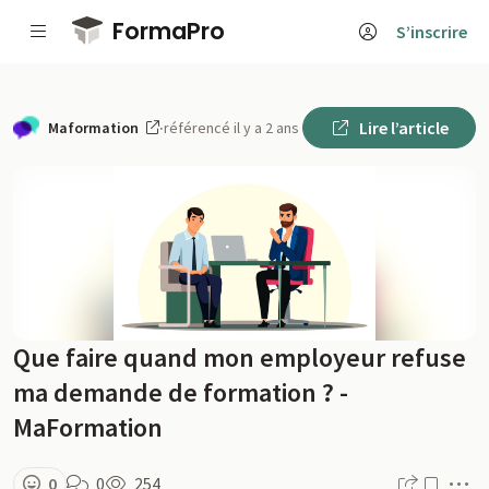
Passer au contenu principal
FormaPro
S’inscrire
Lire l’article
Maformation
·
référencé il y a 2 ans
Que faire quand mon employeur refuse
ma demande de formation ? -
MaFormation
M
0
0
254