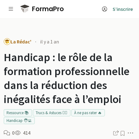
Passer au contenu principal
FormaPro
S’inscrire
La Rédac'
·
il y a 1 an
Handicap : le rôle de la
formation professionnelle
dans la réduction des
inégalités face à l’emploi
Ressource 📚
Trucs & Astuces 👍🏻
À ne pas rater 🔥
Handicap 🧑‍💻
M
0
414