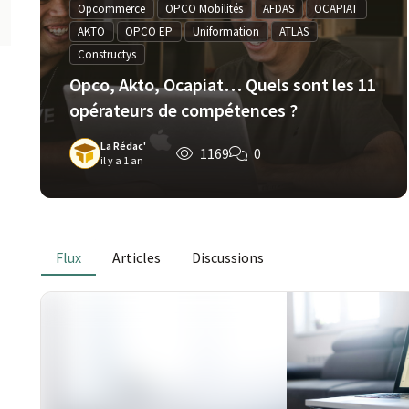
Opcommerce
OPCO Mobilités
AFDAS
OCAPIAT
AKTO
OPCO EP
Uniformation
ATLAS
Constructys
Opco, Akto, Ocapiat… Quels sont les 11
opérateurs de compétences ?
La Rédac'
1169
0
il y a 1 an
Flux
Articles
Discussions