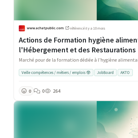
www.achatpublic.com
·
référencé
il y a 10 mois
Actions de Formation hygiène aliment
l'Hébergement et des Restaurations 
Marché pour de la formation dédiée à l'hygiène alimentair
Veille compétences / métiers / emplois 🤓
JobBoard
AKTO
0
0
264