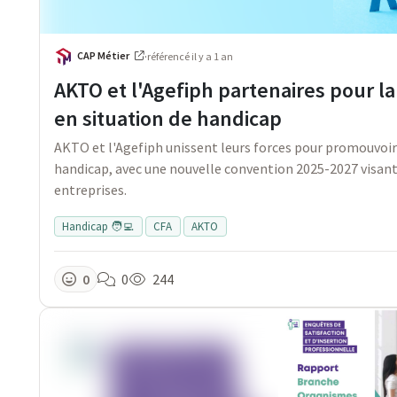
CAP Métier
·
référencé
il y a 1 an
AKTO et l'Agefiph partenaires pour l
en situation de handicap
AKTO et l'Agefiph unissent leurs forces pour promouvoir
handicap, avec une nouvelle convention 2025-2027 visant à
entreprises.
Handicap 🧑‍💻
CFA
AKTO
0
0
244