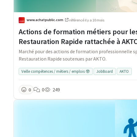
www.achatpublic.com
·
référencé
il y a 10 mois
Actions de formation métiers pour les
Restauration Rapide rattachée à AKT
Marché pour des actions de formation professionnelle sp
Restauration Rapide soutenues par AKTO.
Veille compétences / métiers / emplois 🤓
JobBoard
AKTO
0
0
249