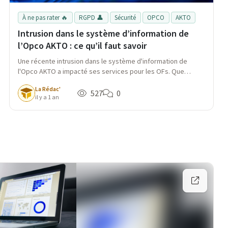
À ne pas rater 🔥
RGPD 👤
Sécurité
OPCO
AKTO
Intrusion dans le système d’information de
l’Opco AKTO : ce qu’il faut savoir
Une récente intrusion dans le système d'information de
l'Opco AKTO a impacté ses services pour les OFs. Que
retenir de cette attaque ?
La Rédac'
527
0
il y a 1 an