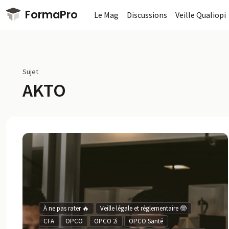
Passer au contenu principal
FormaPro
Le Mag
Discussions
Veille Qualiopi
Sujet
AKTO
À ne pas rater 🔥
Veille légale et réglementaire 🤓
CFA
OPCO
OPCO 2i
OPCO Santé