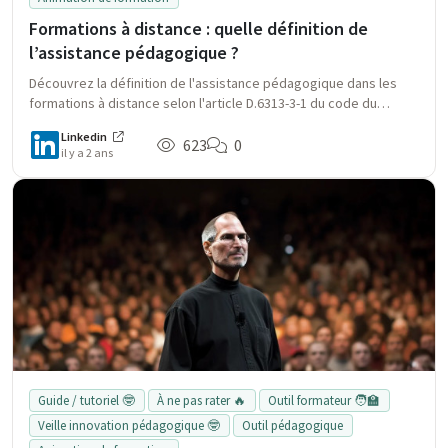
Formations à distance : quelle définition de
l’assistance pédagogique ?
Découvrez la définition de l'assistance pédagogique dans les
formations à distance selon l'article D.6313-3-1 du code du
travail. Comprendre l'importance des preuves d’interactions et
Linkedin
de l’accompagnement humain pour passer les contrôles
623
0
il y a 2 ans
réglementaires. Optimisez votre stratégie d'enseignement à
distance.
Guide / tutoriel 🤓
À ne pas rater 🔥
Outil formateur 🧑‍🏫
Veille innovation pédagogique 🤓
Outil pédagogique