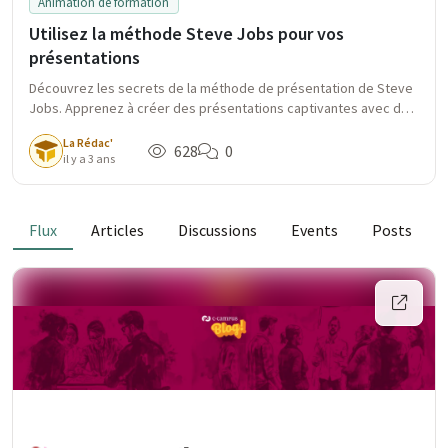
Animation de formation
Utilisez la méthode Steve Jobs pour vos
présentations
Découvrez les secrets de la méthode de présentation de Steve
Jobs. Apprenez à créer des présentations captivantes avec des
messages clés précis, l'utilisation de métaphores et analogies,
La Rédac'
et bien plus encore. Augmentez l'impact de vos présentations.
628
0
il y a 3 ans
Flux
Articles
Discussions
Events
Posts