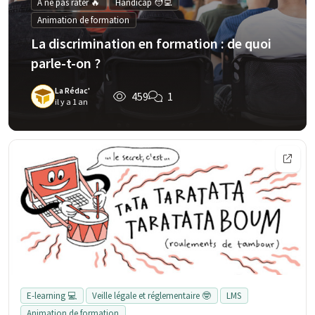
À ne pas rater 🔥
Handicap 🧑‍💻
Animation de formation
La discrimination en formation : de quoi
parle-t-on ?
La Rédac'
459
1
il y a 1 an
E-learning 💻
Veille légale et réglementaire 🤓
LMS
Animation de formation