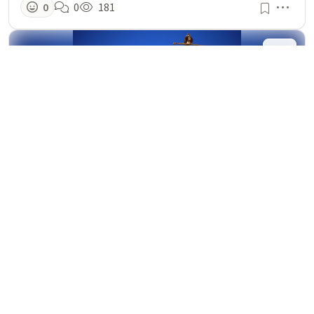
Men
0
0
181
www.centre-inffo.fr
·
référencé
il y a 4 mois
CPF : le juge administratif recadre le
pouvoir de sanction de l'État et
précise le rôle de la Caisse des
dépôts
Le tribunal administratif de Rouen clarifie le contrôle sur
le CPF, limitant le pouvoir de sanction de l'État et
affirmant que la Caisse des dépôts n'est pas