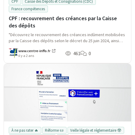
CPF
Caisse des Dépôts et Consignations (CDC)
France compétences
CPF : recouvrement des créances par la Caisse
des dépôts
"Découvrez le recouvrement des créances indûment mobilisées
par la Caisse des dépôts selon le décret du 25 juin 2024, ainsi
que les implications pour les organismes de formation et pour le
www.centre-inffo.fr
financement du CPF."
461
0
il y a 2 ans
À ne pas rater 🔥
Réforme 📜
Veille légale et réglementaire 🤓