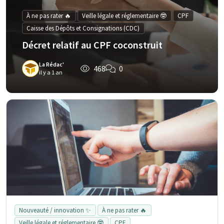
À ne pas rater 🔥
Veille légale et réglementaire 🤓
CPF
Caisse des Dépôts et Consignations (CDC)
Décret relatif au CPF coconstruit
La Rédac'
468
0
il y a 1 an
Nouveauté / innovation ✨
À ne pas rater 🔥
Veille légale et réglementaire 🤓
CPF