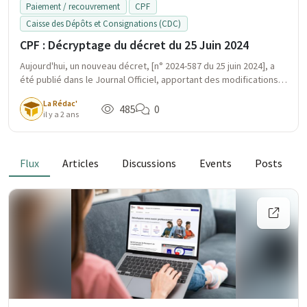
Paiement / recouvrement
CPF
Caisse des Dépôts et Consignations (CDC)
CPF : Décryptage du décret du 25 Juin 2024
Aujourd'hui, un nouveau décret, [n° 2024-587 du 25 juin 2024], a
été publié dans le Journal Officiel, apportant des modifications
cruciales à la gestion financière et au recouvrement des
La Rédac'
créances du Compte Personnel de Formation (CPF).
485
0
il y a 2 ans
Flux
Articles
Discussions
Events
Posts