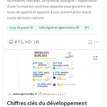
infirmières libérales. Le syndicat souligne l'importance
d'une formation continue adaptée pour garantir des
soins de qualité et appelle à une concertation avant
toute décision radicale.
Coup de gueule 😡
Veille légale et réglementaire 🤓
DPC
Men
0
0
135
www.agencedpc.fr
·
référencé
il y a 1 an
Chiffres clés du développement