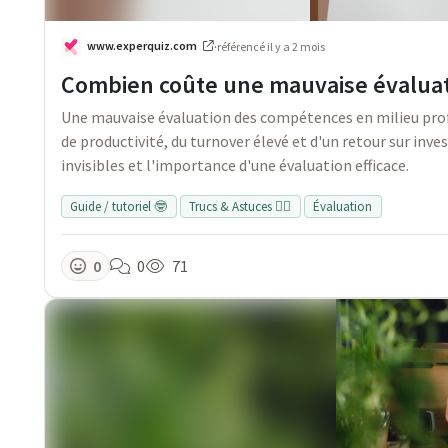
www.experquiz.com
·
référencé
il y a 2 mois
Combien coûte une mauvaise évaluat
Une mauvaise évaluation des compétences en milieu profe
de productivité, du turnover élevé et d'un retour sur inve
invisibles et l'importance d'une évaluation efficace.
Guide / tutoriel 🤓
Trucs & Astuces 👍🏻
Évaluation
0
0
71