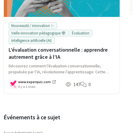
Nouveauté / innovation ✨
Veille innovation pédagogique 🤓
Évaluation
Intelligence artificielle (AI)
L’évaluation conversationnelle : apprendre
autrement grâce à l’IA
Découvrez comment l’évaluation conversationnelle,
propulsée par l’IA, révolutionne l’apprentissage. Cette
méthode interactive renforce l’engagement des
www.experquiz.com
apprenants et optimise l’ancrage des savoirs, tout en
147
0
il y a 1 mois
complétant les tests classiques.
Événements à ce sujet
Aucun événement à venir