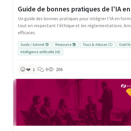
Guide de bonnes pratiques de l'IA en
Un guide des bonnes pratiques pour intégrer l'IA en for
tout en respectant l'éthique et les réglementations. Am
efficaces.
Guide / tutoriel 🤓
Ressource 📚
Trucs & Astuces 👍🏻
Outil f
Intelligence artificielle (AI)
❤️
1
0
206