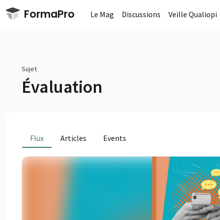
Passer au contenu principal
FormaPro
Le Mag
Discussions
Veille Qualiopi
Sujet
Évaluation
Flux
Articles
Events