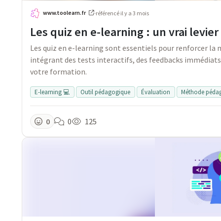
www.toolearn.fr
·
référencé
il y a 3 mois
Les quiz en e-learning : un vrai levi
Les quiz en e-learning sont essentiels pour renforcer l
intégrant des tests interactifs, des feedbacks immédiats 
votre formation.
E-learning 💻
Outil pédagogique
Évaluation
Méthode péda
0
0
125