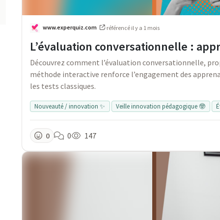
www.experquiz.com
·
référencé
il y a 1 mois
L’évaluation conversationnelle : app
Découvrez comment l’évaluation conversationnelle, propu
méthode interactive renforce l’engagement des apprenan
les tests classiques.
Nouveauté / innovation ✨
Veille innovation pédagogique 🤓
É
0
0
147