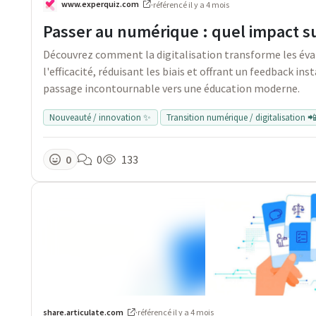
www.experquiz.com
·
référencé
il y a 4 mois
Passer au numérique : quel impact sur
Découvrez comment la digitalisation transforme les éva
l'efficacité, réduisant les biais et offrant un feedback i
passage incontournable vers une éducation moderne.
Nouveauté / innovation ✨
Transition numérique / digitalisation 
0
0
133
share.articulate.com
·
référencé
il y a 4 mois