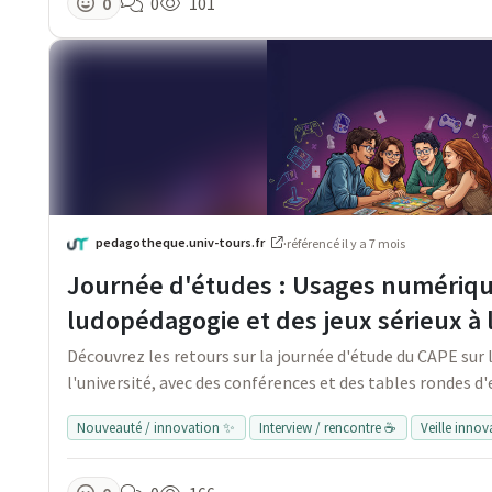
0
0
101
pedagotheque.univ-tours.fr
·
référencé
il y a 7 mois
Journée d'études : Usages numériqu
ludopédagogie et des jeux sérieux à l
Découvrez les retours sur la journée d'étude du CAPE sur l
l'université, avec des conférences et des tables rondes d
Nouveauté / innovation ✨
Interview / rencontre ☕
Veille inno