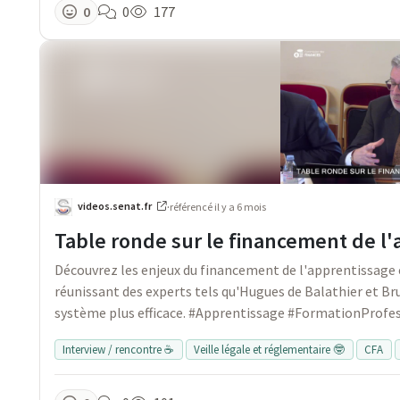
0
0
177
videos.senat.fr
·
référencé
il y a 6 mois
Table ronde sur le financement de l
Découvrez les enjeux du financement de l'apprentissage en
réunissant des experts tels qu'Hugues de Balathier et Br
système plus efficace. #Apprentissage #FormationProfe
Interview / rencontre ☕
Veille légale et réglementaire 🤓
CFA