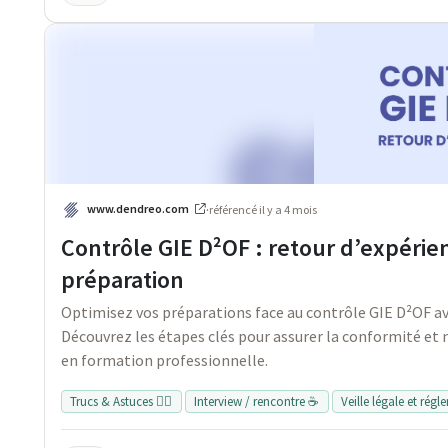
www.dendreo.com
·
référencé
il y a 4 mois
Contrôle GIE D²OF : retour d’expérie
préparation
Optimisez vos préparations face au contrôle GIE D²OF av
Découvrez les étapes clés pour assurer la conformité et 
en formation professionnelle.
Trucs & Astuces 👍🏻
Interview / rencontre ☕
Veille légale et rég