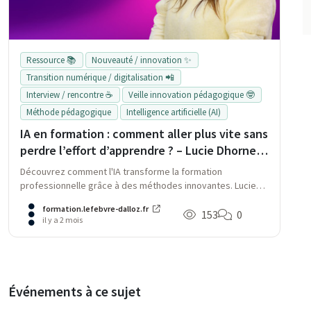
Ressource 📚
Nouveauté / innovation ✨
Transition numérique / digitalisation 📲
Interview / rencontre ☕
Veille innovation pédagogique 🤓
Méthode pédagogique
Intelligence artificielle (AI)
IA en formation : comment aller plus vite sans
perdre l’effort d’apprendre ? – Lucie Dhorne
répond en vidéo
Découvrez comment l'IA transforme la formation
professionnelle grâce à des méthodes innovantes. Lucie
Dhorne aborde son potentiel, ses limites et l'importance
formation.lefebvre-dalloz.fr
d'une approche pédagogique équilibrée pour renforcer
153
0
il y a 2 mois
l'apprentissage sans sacrifier l'effort.
Événements à ce sujet