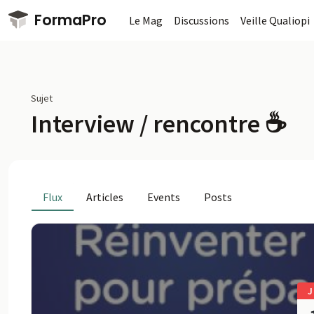
Passer au contenu principal
FormaPro
Le Mag
Discussions
Veille Qualiopi
Sujet
Interview / rencontre ☕
Flux
Articles
Events
Posts
J