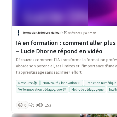
formation.lefebvre-dalloz.fr
·
référencé
il y a 2 mois
IA en formation : comment aller plus 
– Lucie Dhorne répond en vidéo
Découvrez comment l'IA transforme la formation profes
aborde son potentiel, ses limites et l'importance d'une
l'apprentissage sans sacrifier l'effort.
Ressource 📚
Nouveauté / innovation ✨
Transition numérique /
Veille innovation pédagogique 🤓
Méthode pédagogique
Intell
0
0
153