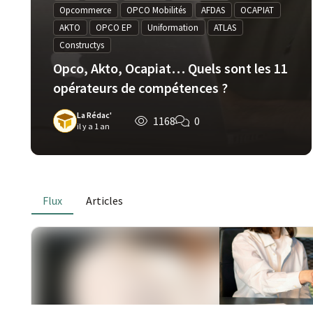
Opcommerce
OPCO Mobilités
AFDAS
OCAPIAT
AKTO
OPCO EP
Uniformation
ATLAS
Constructys
Opco, Akto, Ocapiat… Quels sont les 11
opérateurs de compétences ?
La Rédac'
1168
0
il y a 1 an
Flux
Articles