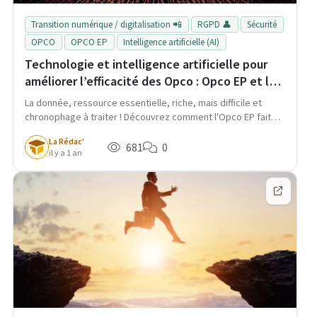
Transition numérique / digitalisation 📲
RGPD 👤
Sécurité
OPCO
OPCO EP
Intelligence artificielle (AI)
Technologie et intelligence artificielle pour
améliorer l’efficacité des Opco : Opco EP et le
traitement de la donnée
La donnée, ressource essentielle, riche, mais difficile et
chronophage à traiter ! Découvrez comment l'Opco EP fait
appel à la technologie pour s'améliorer.
La Rédac'
681
0
il y a 1 an