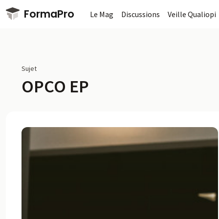
Passer au contenu principal
FormaPro
Le Mag
Discussions
Veille Qualiopi
Sujet
OPCO EP