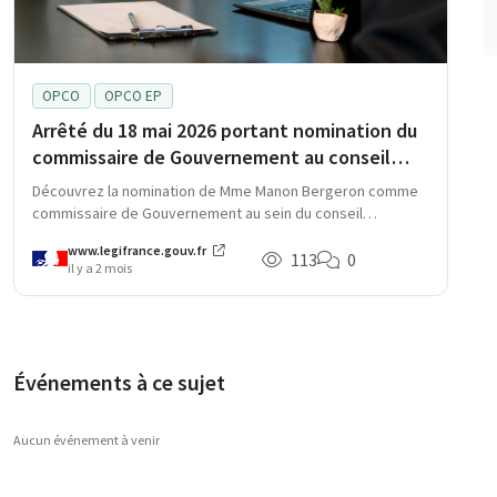
OPCO
OPCO EP
Arrêté du 18 mai 2026 portant nomination du
commissaire de Gouvernement au conseil
d'administration de l'OPCO Entreprises de
Découvrez la nomination de Mme Manon Bergeron comme
proximité
commissaire de Gouvernement au sein du conseil
d'administration de l'OPCO Entreprises de proximité par
www.legifrance.gouv.fr
arrêté du 18 mai 2026, remplaçant Mme Marie Wepierre.
113
0
il y a 2 mois
Événements à ce sujet
Aucun événement à venir