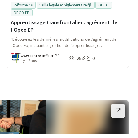
Réforme 📜
Veille légale et réglementaire 🤓
OPCO
OPCO EP
Apprentissage transfrontalier : agrément de
l'Opco EP
"Découvrez les dernières modifications de l’agrément de
l'Opco Ep, incluant la gestion de l’apprentissage
transfrontalier et les nouvelles directives concernant
www.centre-inffo.fr
l’évolution des domaines professionnels. Apprenez-en plus
253
0
il y a 2 ans
sur les implications pour les entreprises et les contrats
d’apprentissage."