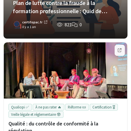
Plan de lutte contre la fraude à la
formation professionnelle : Quid de
Qualiopi ?
certifopac.fr
821
0
il y a 1 an
Qualiopi ✅
À ne pas rater 🔥
Réforme 📜
Certification 🎖️
Veille légale et réglementaire 🤓
Qualité : du contrôle de conformité à la
régulation