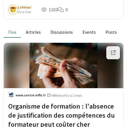
La Rédac'
1103
0
il y a 1 an
Flux
Articles
Discussions
Events
Posts
www.centre-inffo.fr
·
référencé
il y a 1 mois
Organisme de formation : l'absence
de justification des compétences du
formateur peut coûter cher