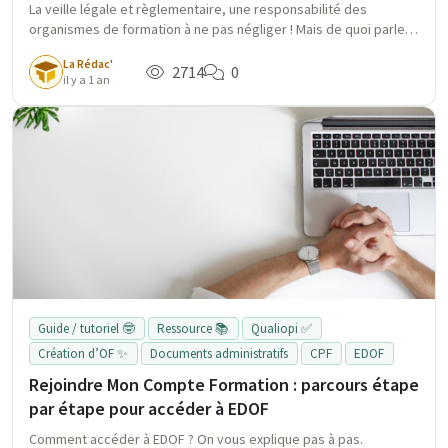
La veille légale et règlementaire, une responsabilité des
organismes de formation à ne pas négliger ! Mais de quoi parle-t-
on vraiment, et comment être efficace sans perdre de temps ?
La Rédac'
On vous explique.
2714
0
il y a 1 an
Guide / tutoriel 🤓
Ressource 📚
Qualiopi ✅
Création d’OF ✨
Documents administratifs
CPF
EDOF
Rejoindre Mon Compte Formation : parcours étape
par étape pour accéder à EDOF
Comment accéder à EDOF ? On vous explique pas à pas.