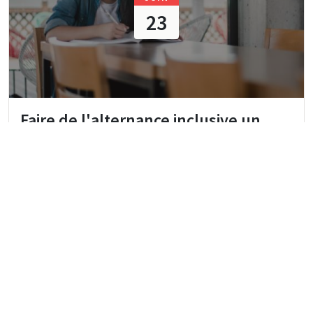
23
Faire de l'alternance inclusive un
levier structurant pour les acteurs
de la formation
23/06/2026 14:30 - 15:30
·
À distance
Qualiopi ✅
Webinar
Veille légale et réglementaire 🤓
CFA
OPCO
Apprentissage
Accessibilité / Inclusion
Men
0
0
81