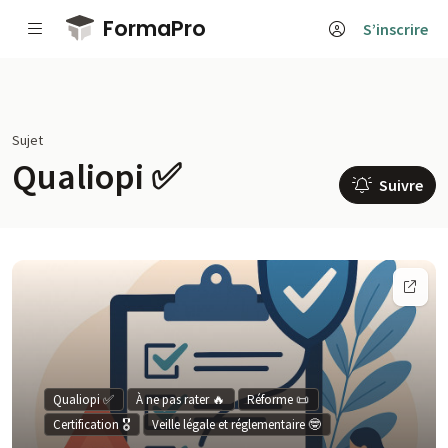
Passer au contenu principal
FormaPro
S’inscrire
Sujet
Qualiopi ✅
Suivre
Qualiopi ✅
À ne pas rater 🔥
Réforme 📜
Certification 🎖️
Veille légale et réglementaire 🤓