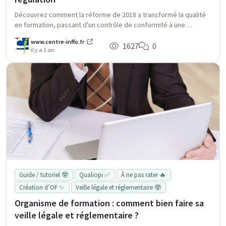
Découvrez comment la réforme de 2018 a transformé la qualité
en formation, passant d'un contrôle de conformité à une
régulation, favorisant l'insertion professionnelle et renforçant
www.centre-inffo.fr
les responsabilités des certificateurs.
1627
0
il y a 1 an
Guide / tutoriel 🤓
Qualiopi ✅
À ne pas rater 🔥
Création d’OF ✨
Veille légale et réglementaire 🤓
Organisme de formation : comment bien faire sa
veille légale et réglementaire ?