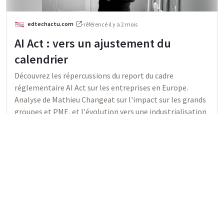
edtechactu.com
·
référencé
il y a 2 mois
AI Act : vers un ajustement du
calendrier
Découvrez les répercussions du report du cadre
réglementaire AI Act sur les entreprises en Europe.
Analyse de Mathieu Changeat sur l'impact sur les grands
groupes et PME, et l'évolution vers une industrialisation
de l'intelligence artificielle.
Nouveauté / innovation ✨
Transition numérique / digitalisation 📲
RGPD 👤
Veille légale et réglementaire 🤓
Intelligence artificielle (AI)
Men
0
0
158