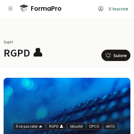
Passer au contenu principal
FormaPro
S’inscrire
Sujet
RGPD 👤
Suivre
À ne pas rater 🔥
RGPD 👤
Sécurité
OPCO
AKTO