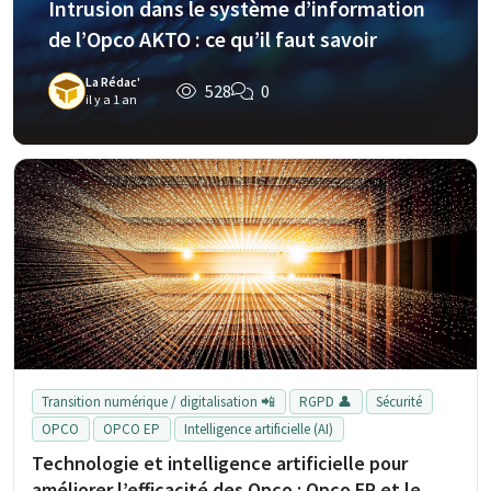
Intrusion dans le système d’information
de l’Opco AKTO : ce qu’il faut savoir
La Rédac'
528
0
il y a 1 an
Transition numérique / digitalisation 📲
RGPD 👤
Sécurité
OPCO
OPCO EP
Intelligence artificielle (AI)
Technologie et intelligence artificielle pour
améliorer l’efficacité des Opco : Opco EP et le