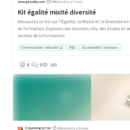
view.genially.com
·
référencé
il y a 7 mois
Kit égalité mixité diversité
Découvrez ce Kit sur l'Égalité, la Mixité et la Diversité 
de formation. Explorez des données clés, des études et d
secteur de la formation.
Communauté / entraide 🤝
RSE
Accessibilité / Inclusion
0
0
160
E-learning letter
·
référencé
il y a 8 mois