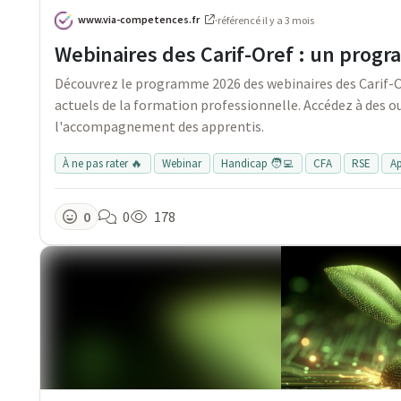
www.via-competences.fr
·
référencé
il y a 3 mois
Webinaires des Carif-Oref : un progr
Découvrez le programme 2026 des webinaires des Carif-Or
actuels de la formation professionnelle. Accédez à des ou
l'accompagnement des apprentis.
À ne pas rater 🔥
Webinar
Handicap 🧑‍💻
CFA
RSE
Ap
0
0
178