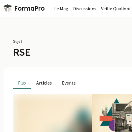
Passer au contenu principal
FormaPro
Le Mag
Discussions
Veille Qualiopi
Sujet
RSE
Flux
Articles
Events