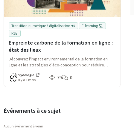
Transition numérique / digitalisation 📲
E-learning 💻
RSE
Empreinte carbone de la formation en ligne :
état des lieux
Découvrez l'impact environnemental de la formation en
ligne et les stratégies d'éco-conception pour réduire
l'empreinte carbone. Analyse des chiffres clés et pistes
Sydologie
pour des formations numériques plus responsables.
79
0
il y a 1 mois
Événements à ce sujet
Aucun événement à venir