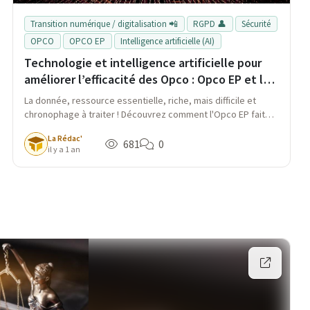
Transition numérique / digitalisation 📲
RGPD 👤
Sécurité
OPCO
OPCO EP
Intelligence artificielle (AI)
Technologie et intelligence artificielle pour
améliorer l’efficacité des Opco : Opco EP et le
traitement de la donnée
La donnée, ressource essentielle, riche, mais difficile et
chronophage à traiter ! Découvrez comment l'Opco EP fait
appel à la technologie pour s'améliorer.
La Rédac'
681
0
il y a 1 an