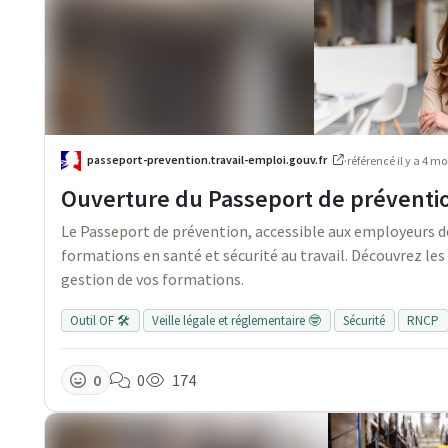
passeport-prevention.travail-emploi.gouv.fr
·
référencé
il y a 4 mo
Ouverture du Passeport de préventi
Le Passeport de prévention, accessible aux employeurs dep
formations en santé et sécurité au travail. Découvrez l
gestion de vos formations.
Outil OF 🛠️
Veille légale et réglementaire 🤓
Sécurité
RNCP
0
0
174