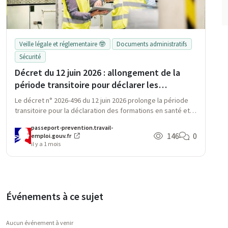
Veille légale et réglementaire 🤓
Documents administratifs
Sécurité
Décret du 12 juin 2026 : allongement de la
période transitoire pour déclarer les
formations dans le passeport de prévention
Le décret n° 2026-496 du 12 juin 2026 prolonge la période
transitoire pour la déclaration des formations en santé et
sécurité au travail dans le Passeport de prévention,
passeport-prevention.travail-
facilitant l'accès et la valorisation des compétences des
146
0
emploi.gouv.fr
travailleurs.
il y a 1 mois
Événements à ce sujet
Aucun événement à venir