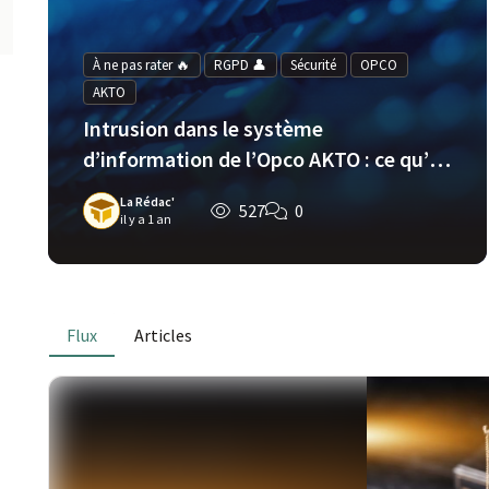
À ne pas rater 🔥
RGPD 👤
Sécurité
OPCO
AKTO
Intrusion dans le système
d’information de l’Opco AKTO : ce qu’il
faut savoir
La Rédac'
527
0
il y a 1 an
Flux
Articles