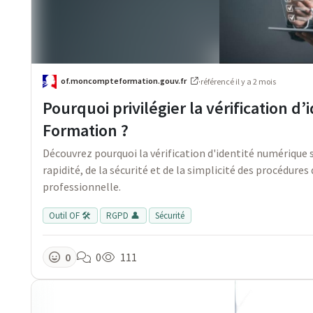
of.moncompteformation.gouv.fr
·
référencé
il y a 2 mois
Pourquoi privilégier la vérification
Formation ?
Découvrez pourquoi la vérification d'identité numérique
rapidité, de la sécurité et de la simplicité des procédures
professionnelle.
Outil OF 🛠️
RGPD 👤
Sécurité
0
0
111