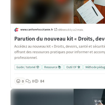
www.cariforefoccitanie.fr
·
référencé
il y a 2 mois
Parution du nouveau kit « Droits, dev
Accédez au nouveau kit « Droits, devoirs, santé et sécurit
offrant des ressources pratiques pour informer et accom
professionnel.
Guide / tutoriel 🤓
Ressource 📚
Outil OF 🛠️
Méthode péda
0
0
84