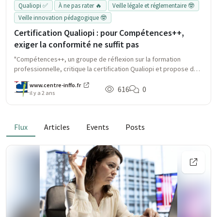
Qualiopi ✅
À ne pas rater 🔥
Veille légale et réglementaire 🤓
Veille innovation pédagogique 🤓
Certification Qualiopi : pour Compétences++,
exiger la conformité ne suffit pas
"Compétences++, un groupe de réflexion sur la formation
professionnelle, critique la certification Qualiopi et propose des
améliorations pour une meilleure qualité pédagogique et
www.centre-inffo.fr
démarches de contrôle optimisées."
616
0
il y a 2 ans
Flux
Articles
Events
Posts