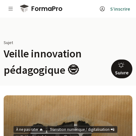
Passer au contenu principal
FormaPro
S’inscrire
Sujet
Veille innovation
pédagogique 🤓
Suivre
À ne pas rater 🔥
Transition numérique / digitalisation 📲