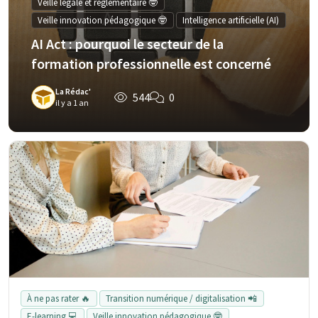
Veille légale et réglementaire 🤓
Veille innovation pédagogique 🤓
Intelligence artificielle (AI)
AI Act : pourquoi le secteur de la
formation professionnelle est concerné
La Rédac'
544
0
il y a 1 an
À ne pas rater 🔥
Transition numérique / digitalisation 📲
E-learning 💻
Veille innovation pédagogique 🤓