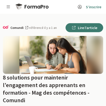
Passer au contenu principal
FormaPro
S’inscrire
Lire l’article
Comundi
·
référencé il y a 1 an
8 solutions pour maintenir
l’engagement des apprenants en
formation - Mag des compétences -
Comundi