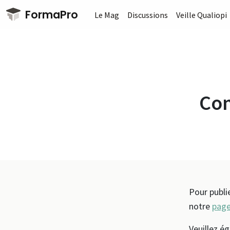
Passer au contenu principal
FormaPro
Le Mag
Discussions
Veille Qualiopi
Com
Pour publi
notre
page
Veuillez é