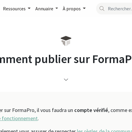
Ressources
Annuaire
À propos
ment publier sur FormaP
er sur FormaPro, il vous faudra un
compte vérifié
, comme ex
 fonctionnement
.
galement vous assurer de respecter
les règles de la commun