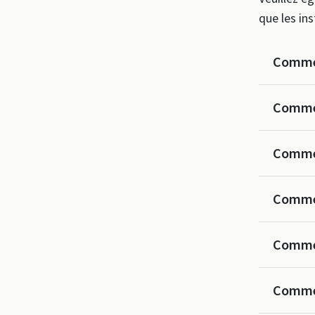
que les ins
Commen
Commen
Commen
Commen
Commen
Commen