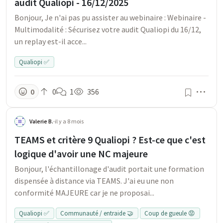
audit Qualiopi - 16/12/2025
Bonjour, Je n'ai pas pu assister au webinaire : Webinaire -
Multimodalité : Sécurisez votre audit Qualiopi du 16/12,
un replay est-il acce...
Qualiopi ✅
Men
0
0
1
356
Valerie B.
·
il y a 8 mois
TEAMS et critère 9 Qualiopi ? Est-ce que c'est
logique d'avoir une NC majeure
Bonjour, l'échantillonage d'audit portait une formation
dispensée à distance via TEAMS. J'ai eu une non
conformité MAJEURE car je ne proposai...
Qualiopi ✅
Communauté / entraide 🤝
Coup de gueule 😡