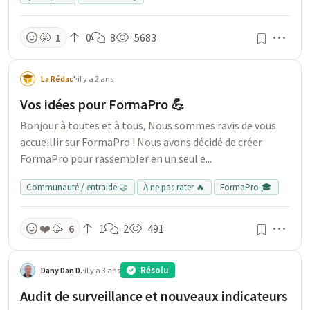
Men
🤬
1
0
8
5683
La Rédac'
·
il y a 2 ans
Vos idées pour FormaPro 💪
Bonjour à toutes et à tous, Nous sommes ravis de vous
accueillir sur FormaPro ! Nous avons décidé de créer
FormaPro pour rassembler en un seul e...
Communauté / entraide 🤝
À ne pas rater 🔥
FormaPro 🎓
Men
❤️
🥳
6
1
2
491
Résolu
Dany Dan D.
·
il y a 3 ans
Audit de surveillance et nouveaux indicateurs