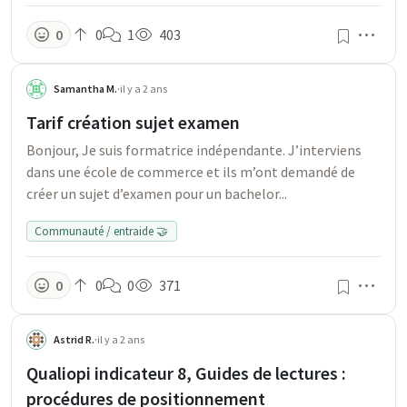
Men
0
0
1
403
Samantha M.
·
il y a 2 ans
Tarif création sujet examen
Bonjour, Je suis formatrice indépendante. J’interviens
dans une école de commerce et ils m’ont demandé de
créer un sujet d’examen pour un bachelor...
Communauté / entraide 🤝
Men
0
0
0
371
Astrid R.
·
il y a 2 ans
Qualiopi indicateur 8, Guides de lectures :
procédures de positionnement