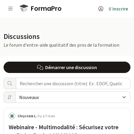
Passer au contenu principal
FormaPro
S’inscrire
sur FormaPro
Discussions
Le forum d'entre-aide qualitatif des pros de la formation
Démarrer une discussion
Chrystele L.
·
il y a 7 mois
Webinaire - Multimodalité : Sécurisez votre