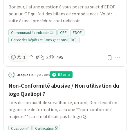
Bonjour, j'ai une question à vous poser au sujet d'EDOF
pour un OF qui fait des bilans de compétences. Voilà :
suite à une "procédure contradictoir...
Communauté / entraide 🤝
CPF
EDOF
Caisse des Dépôts et Consignations (CDC)
Men
🤔
1
0
2
495
Résolu
Jacques D.
·
il y a 2 ans
Non-Conformité abusive / Non utilisation du
logo Qualiopi ?
Lors de son audit de surveillance, un ami, Directeur d'un
organisme de formation, a eu une **non-conformité
majeure** car il n'utilisait pas le logo Q...
Qualiopi ✅
Certification 🎖️