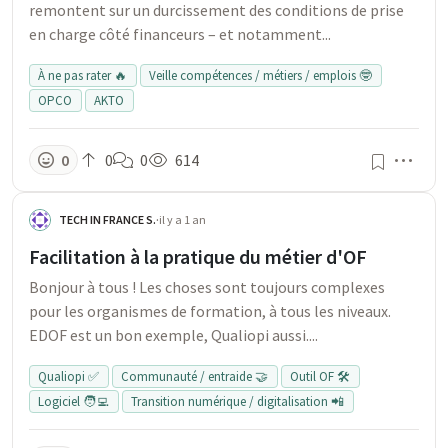
remontent sur un durcissement des conditions de prise
en charge côté financeurs – et notamment...
À ne pas rater 🔥
Veille compétences / métiers / emplois 🤓
OPCO
AKTO
Men
0
0
0
614
TECH IN FRANCE S.
·
il y a 1 an
Facilitation à la pratique du métier d'OF
Bonjour à tous ! Les choses sont toujours complexes
pour les organismes de formation, à tous les niveaux.
EDOF est un bon exemple, Qualiopi aussi....
Qualiopi ✅
Communauté / entraide 🤝
Outil OF 🛠️
Logiciel 🧑‍💻
Transition numérique / digitalisation 📲