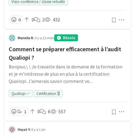
Visio-conférence / classe virtuelle
Men
0
0
2
432
Résolu
Marielle R.
·
il y a 11 mois
Comment se préparer efficacement à l’audit
Qualiopi ?
Bonjour,\ \ Je travaille dans le domaine de la formation
et je m’intéresse de plus en plus à la certification
Qualiopi. J’aimerais savoir comment vo...
Qualiopi ✅
Certification 🎖️
Men
🥳
1
0
6
557
Hayat Y.
·
il y a 1 an