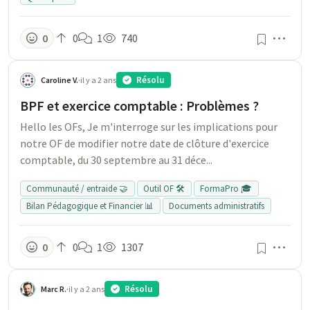
Men
0
0
1
740
Résolu
Caroline V.
·
il y a 2 ans
BPF et exercice comptable : Problèmes ?
Hello les OFs, Je m'interroge sur les implications pour
notre OF de modifier notre date de clôture d'exercice
comptable, du 30 septembre au 31 déce...
Communauté / entraide 🤝
Outil OF 🛠️
FormaPro 🎓
Bilan Pédagogique et Financier 📊
Documents administratifs
Men
0
0
1
1307
Résolu
Marc R.
·
il y a 2 ans