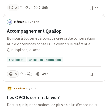
Men
0
0
0
895
Mélanie E.
·
il y a 1 an
Accompagnement Qualiopi
Bonjour à toutes et à tous, Je crée cette conversation
afin d'obtenir des conseils. Je connais le référentiel
Qualiopi car j'ai acco...
Qualiopi ✅
Animation de formation
Men
0
0
6
497
La Rédac'
·
il y a 1 an
Les OPCOs serrent la vis ?
Depuis quelques semaines, de plus en plus d’échos nous