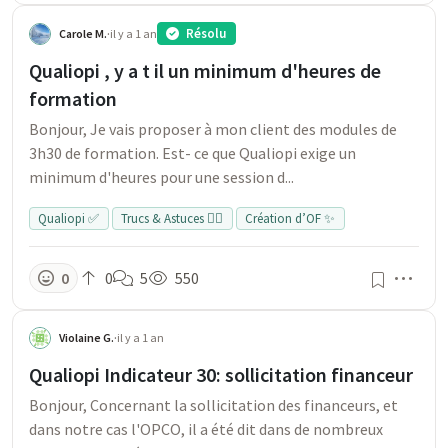
Résolu
Carole M.
·
il y a 1 an
Qualiopi , y a t il un minimum d'heures de
formation
Bonjour, Je vais proposer à mon client des modules de
3h30 de formation. Est- ce que Qualiopi exige un
minimum d'heures pour une session d...
Qualiopi ✅
Trucs & Astuces 👍🏻
Création d’OF ✨
Men
0
0
5
550
Violaine G.
·
il y a 1 an
Qualiopi Indicateur 30: sollicitation financeur
Bonjour, Concernant la sollicitation des financeurs, et
dans notre cas l'OPCO, il a été dit dans de nombreux