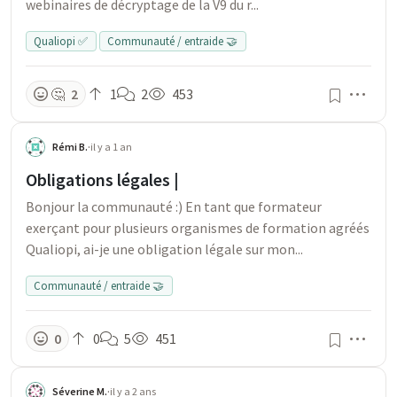
webinaires de décryptage de la V9 du r...
Qualiopi ✅
Communauté / entraide 🤝
Men
🤔
2
1
2
453
Rémi B.
·
il y a 1 an
Obligations légales |
Bonjour la communauté :) En tant que formateur
exerçant pour plusieurs organismes de formation agréés
Qualiopi, ai-je une obligation légale sur mon...
Communauté / entraide 🤝
Men
0
0
5
451
Séverine M.
·
il y a 2 ans