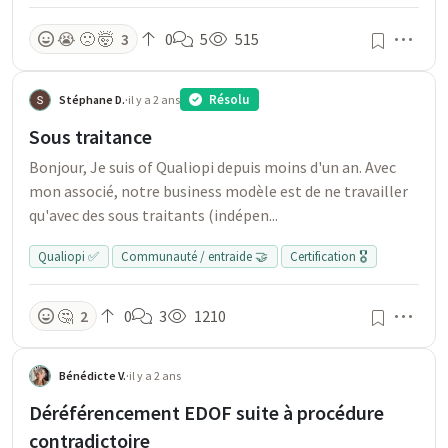
Men
😭
🙁
🤯
3
0
5
515
Résolu
Stéphane D.
·
il y a 2 ans
Sous traitance
Bonjour, Je suis of Qualiopi depuis moins d'un an. Avec
mon associé, notre business modèle est de ne travailler
qu'avec des sous traitants (indépen...
Qualiopi ✅
Communauté / entraide 🤝
Certification 🎖️
Men
🤔
2
0
3
1210
Bénédicte V.
·
il y a 2 ans
Déréférencement EDOF suite à procédure
contradictoire