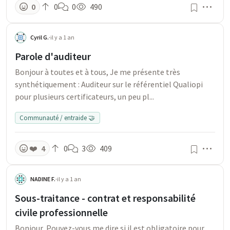
Men
0
0
0
490
Cyril G.
·
il y a 1 an
Parole d'auditeur
Bonjour à toutes et à tous, Je me présente très
synthétiquement : Auditeur sur le référentiel Qualiopi
pour plusieurs certificateurs, un peu pl...
Communauté / entraide 🤝
Men
❤️
4
0
3
409
NADINE F.
·
il y a 1 an
Sous-traitance - contrat et responsabilité
civile professionnelle
Bonjour, Pouvez-vous me dire si il est obligatoire pour