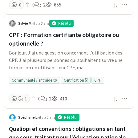
Men
0
0
2
655
Résolu
Sylvie M.
·
il y a 3 ans
CPF : Formation certifiante obligatoire ou
optionnelle ?
Bonjour, J'ai une question concernant l'utilisation des
CPF. J'ai plusieurs personnes qui souhaitent suivre une
formation en utilisant leur CPF, ma...
Communauté / entraide 🤝
Certification 🎖️
CPF
Men
🤔
1
0
2
410
Résolu
Stéphane L.
·
il y a 3 ans
Qualiopi et conventions : obligations en tant
que sous-traitant pour l'éducation nationale