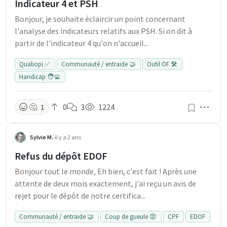
Indicateur 4 et PSH
Bonjour, je souhaite éclaircir un point concernant
l'analyse des indicateurs relatifs aux PSH. Si on dit à
partir de l'indicateur 4 qu'on n'accueil...
Qualiopi ✅
Communauté / entraide 🤝
Outil OF 🛠️
Handicap 🧑‍💻
Men
🤔
1
0
3
1224
Sylvie M.
·
il y a 2 ans
Refus du dépôt EDOF
Bonjour tout le monde, Eh bien, c'est fait ! Après une
attente de deux mois exactement, j'ai reçu un avis de
rejet pour le dépôt de notre certifica...
Communauté / entraide 🤝
Coup de gueule 😡
CPF
EDOF