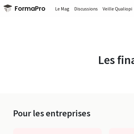
Passer au contenu principal
FormaPro
Le Mag
Discussions
Veille Qualiopi
Les fi
Pour les entreprises