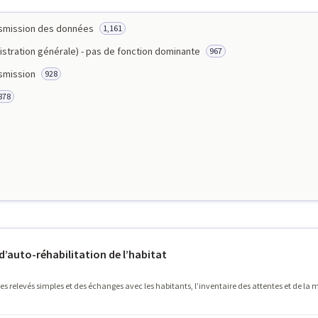
ansmission des données
1,161
istration générale) - pas de fonction dominante
967
nsmission
928
878
auto-réhabilitation de l’habitat
es relevés simples et des échanges avec les habitants, l’inventaire des attentes et de la m