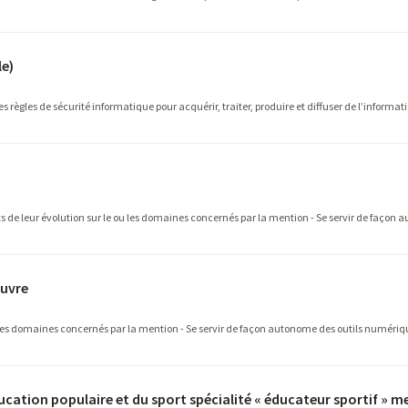
le)
 règles de sécurité informatique pour acquérir, traiter, produire et diffuser de l’informati
s de leur évolution sur le ou les domaines concernés par la mention - Se servir de façon
ouvre
ou les domaines concernés par la mention - Se servir de façon autonome des outils numéri
ducation populaire et du sport spécialité « éducateur sportif » m