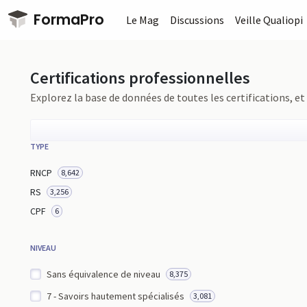
Passer au contenu principal
FormaPro
Le Mag
Discussions
Veille Qualiopi
Certifications professionnelles
Explorez la base de données de toutes les certifications, et 
TYPE
RNCP
8,642
RS
3,256
CPF
6
NIVEAU
Sans équivalence de niveau
8,375
7 - Savoirs hautement spécialisés
3,081