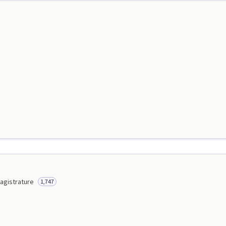
agistrature
1,747