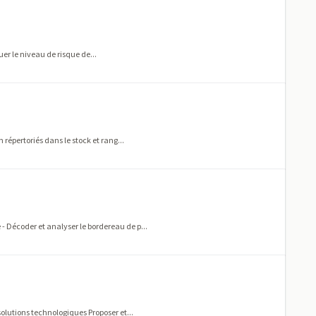
uer le niveau de risque de...
répertoriés dans le stock et rang...
 Décoder et analyser le bordereau de p...
olutions technologiques Proposer et...