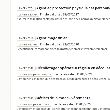
Agent en protection physique des personn
RNCP 40374
Fin de validité : 28/03/2027
Certif info 118734
Assurer l’application conforme des règles, principes, normes régissant le sect
Agent magasinier
RNCP 40216
Fin de validité : 22/02/2030
Certif info 117986
Réceptionner les marchandises, les mettre en stock et inventorier le stock -
Décolletage : opérateur régleur en décolle
RNCP 39342
Fin de validité : 31/08/2028
Certif info tmp-669c029429712
Compréhension technique des processus et des procédés de décolletage - Déc
Métiers de la mode - vêtements
RNCP 37930
Fin de validité : 31/08/2024
Certif info tmp-64c55afa5f92e
Développement de produit - Esthétique, fonctionnel et technique Contextuali