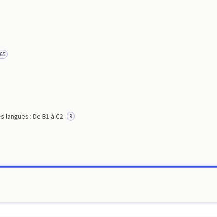
65
s langues : De B1 à C2
9