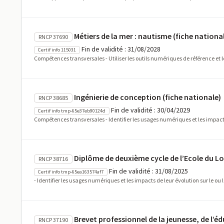
Métiers de la mer : nautisme (fiche nationa
RNCP 37690
Fin de validité : 31/08/2028
Certif info 115031
Compétences transversales - Utiliser les outils numériques de référence et les
Ingénierie de conception (fiche nationale)
RNCP 38685
Fin de validité : 30/04/2029
Certif info tmp-65e37eb90124d
Compétences transversales - Identifier les usages numériques et les impact
Diplôme de deuxième cycle de l’Ecole du L
RNCP 38716
Fin de validité : 31/08/2025
Certif info tmp-65ea163574af7
- Identifier les usages numériques et les impacts de leur évolution sur le 
Brevet professionnel de la jeunesse, de l’é
RNCP 37190