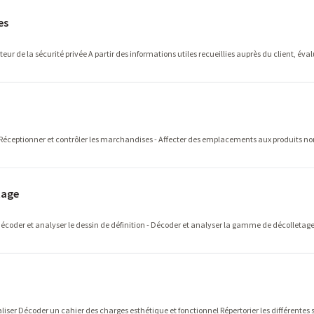
es
eur de la sécurité privée A partir des informations utiles recueillies auprès du client, éval
 Réceptionner et contrôler les marchandises - Affecter des emplacements aux produits non 
tage
oder et analyser le dessin de définition - Décoder et analyser la gamme de décolletage -
ser Décoder un cahier des charges esthétique et fonctionnel Répertorier les différentes s