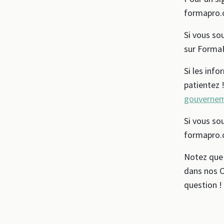
formapro.
Si vous so
sur FormaP
Si les info
patientez 
gouverne
Si vous sou
formapro.
Notez que 
dans nos C
question !