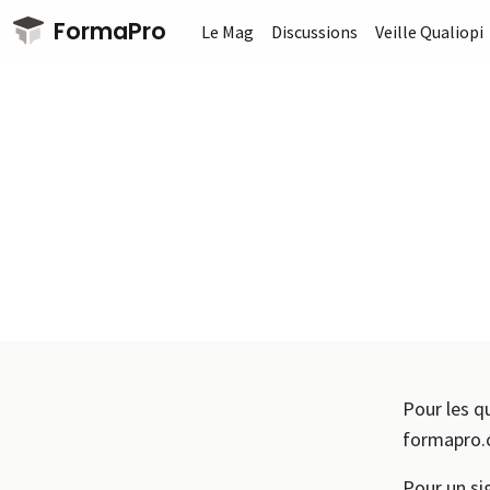
Passer au contenu principal
FormaPro
Le Mag
Discussions
Veille Qualiopi
Pour les q
formapro.
Pour un si