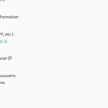
 formation
, etc.) :
ar le
ariat
 couverts
 ou