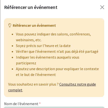
Passer au contenu principal
FormaPro
Référencer un événement
S’inscrire
Référencer un évènement
À ne pas louper…
sur FormaPro
Événements
Vous pouvez indiquer des salons, conférences,
webinaires, etc.
Soyez précis sur l’heure et la date
Vérifier que l’évènement n’ait pas déjà été partagé
Aujourd’hui
À partir de
08/08/2026
Indiquer les évènements auxquels vous
participerez
Référencer un événement
Ajoutez une description pour expliquer le contexte
et le but de l’évènement
Vous souhaitez en savoir plus ?
Consultez notre guide
SEPT.
complet
.
8
Nom de l’événement
*