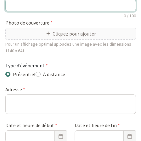
Semaine de l'apprentissage numérique
0
/ 100
08/09/26 08:00 - 11/09/26 23:00
·
À distance
Photo de couverture
*
Cliquez pour ajouter
Participer
Pour un affichage optimal uploadez une image avec les dimensions
Nouveauté / innovation ✨
1140 x 641
Transition numérique / digitalisation 📲
E-learning 💻
Type d’événement
*
Événement / Salon
Webinar
Veille innovation pédagogique 🤓
Présentiel
À distance
Intelligence artificielle (AI)
Adresse
*
Men
0
151
SEPT.
Date et heure de début
*
Date et heure de fin
*
10