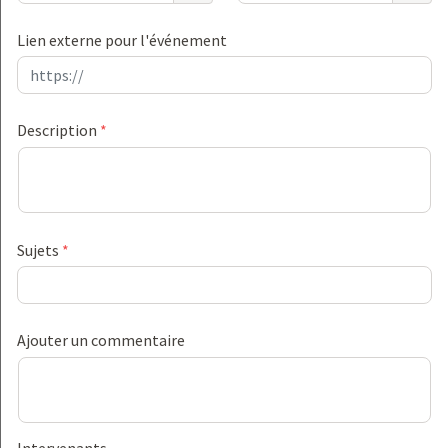
Lien externe pour l'événement
Animez votre relation entreprise et votre
réseau de maîtres d’apprentissage
10/09/26 14:00 - 16:00
·
À distance
Description
*
Participer
Ressource 📚
Webinar
Veille compétences / métiers / emplois 🤓
Carrière / métier
Sujets
*
CFA
Apprentissage
Men
0
141
Ajouter un commentaire