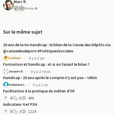
Marc R.
Niveau
6
Sur le même sujet
20 ans de la loi Handicap : le bilan de la Caisse des Dépôts via
@caissedesdepots #PolitiquesSociales
·
il y a 1 an
La Rédac'
Formation et handicap : et si on faisait le bilan ?
·
il y a 2 mois
Jacques D.
Handicap : 20 ans après le compte n'y est pas – UNSA
·
il y a 1 an
Stéphane L.
Facilitation à la pratique du métier d'OF
0
0
490
Indicateur 4 et PSH
0
3
1224