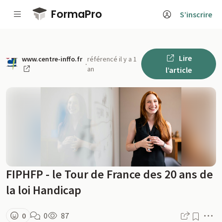
Passer au contenu principal
FormaPro
S’inscrire
Lire
www.centre-inffo.fr
référencé il y a 1
·
an
l’article
FIPHFP - le Tour de France des 20 ans de
la loi Handicap
M
0
0
87