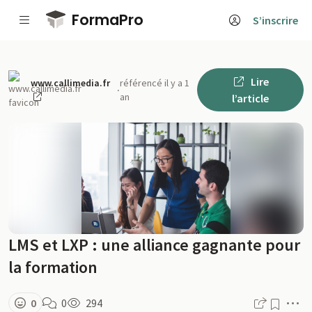
Passer au contenu principal
FormaPro
S’inscrire
Lire
www.callimedia.fr
référencé il y a 1
·
an
l’article
LMS et LXP : une alliance gagnante pour
la formation
M
0
0
294