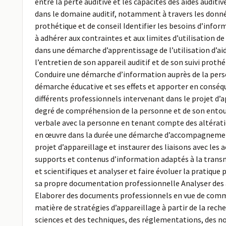
entre la perte auditive et les capacités des aides audi
dans le domaine auditif, notamment à travers les donné
prothétique et de conseil Identifier les besoins d’info
à adhérer aux contraintes et aux limites d’utilisation d
dans une démarche d’apprentissage de l’utilisation d’ai
l’entretien de son appareil auditif et de son suivi proth
Conduire une démarche d’information auprès de la person
démarche éducative et ses effets et apporter en conséq
différents professionnels intervenant dans le projet d’
degré de compréhension de la personne et de son entour
verbale avec la personne en tenant compte des altérat
en œuvre dans la durée une démarche d’accompagnement e
projet d’appareillage et instaurer des liaisons avec les
supports et contenus d’information adaptés à la transmi
et scientifiques et analyser et faire évoluer la pratique
sa propre documentation professionnelle Analyser des ar
Elaborer des documents professionnels en vue de commun
matière de stratégies d’appareillage à partir de la rec
sciences et des techniques, des réglementations, des nor