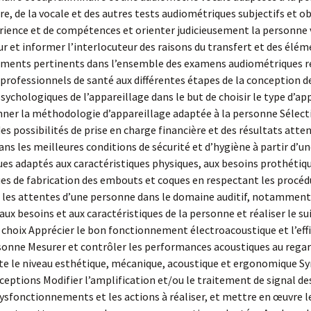
re, de la vocale et des autres tests audiométriques subjectifs et 
érience et de compétences et orienter judicieusement la personne 
ur et informer l’interlocuteur des raisons du transfert et des él
éléments pertinents dans l’ensemble des examens audiométriques réa
 professionnels de santé aux différentes étapes de la conception d
ychologiques de l’appareillage dans le but de choisir le type d’app
onner la méthodologie d’appareillage adaptée à la personne Sélect
 possibilités de prise en charge financière et des résultats atte
 les meilleures conditions de sécurité et d’hygiène à partir d’une
ues adaptés aux caractéristiques physiques, aux besoins prothétiq
s de fabrication des embouts et coques en respectant les procédur
les attentes d’une personne dans le domaine auditif, notamment à 
x besoins et aux caractéristiques de la personne et réaliser le sui
 choix Apprécier le bon fonctionnement électroacoustique et l’eff
nne Mesurer et contrôler les performances acoustiques au regard d
 le niveau esthétique, mécanique, acoustique et ergonomique Synt
ceptions Modifier l’amplification et/ou le traitement de signal de
s dysfonctionnements et les actions à réaliser, et mettre en œuvre 