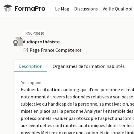
Passer au contenu principal
FormaPro
Le Mag
Discussions
Veille Qualiopi
RNCP36110
Audioprothésiste
Page France Compétence
Description
Organismes de formation habilités
Description
Evaluer la situation audiologique d’une personne et réa
notamment à travers les données relatives à son passé 
subjective du handicap de la personne, sa motivation, s
mises en place par la personne Analyser l’ensemble des
professionnels Evaluer par otoscopie l’aspect anatomiq
aux éventuelles contraintes anatomiques Identifier les 
possibles Mettre en œuvre une audiométrie tonale limina