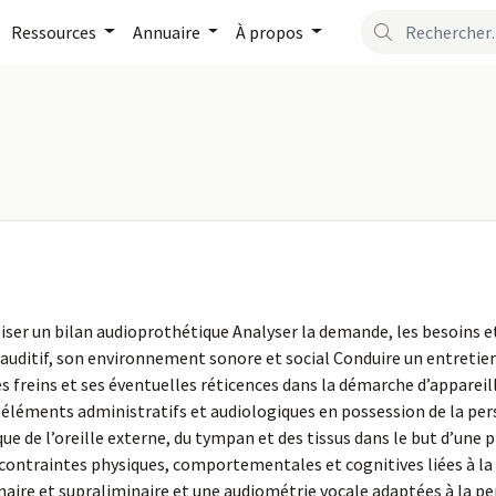
Ressources
Annuaire
À propos
liser un bilan audioprothétique Analyser la demande, les besoins e
auditif, son environnement sonore et social Conduire un entretien
es freins et ses éventuelles réticences dans la démarche d’apparei
 éléments administratifs et audiologiques en possession de la pe
ue de l’oreille externe, du tympan et des tissus dans le but d’un
contraintes physiques, comportementales et cognitives liées à la m
ire et supraliminaire et une audiométrie vocale adaptées à la per