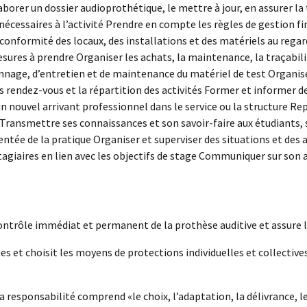
borer un dossier audioprothétique, le mettre à jour, en assurer la 
cessaires à l’activité Prendre en compte les règles de gestion fin
onformité des locaux, des installations et des matériels au regar
 mesures à prendre Organiser les achats, la maintenance, la traçabil
ge, d’entretien et de maintenance du matériel de test Organiser
es rendez-vous et la répartition des activités Former et informer
’un nouvel arrivant professionnel dans le service ou la structure Re
Transmettre ses connaissances et son savoir-faire aux étudiants, s
tée de la pratique Organiser et superviser des situations et des ac
tagiaires en lien avec les objectifs de stage Communiquer sur son a
 contrôle immédiat et permanent de la prothèse auditive et assure l
es et choisit les moyens de protections individuelles et collectives
 responsabilité comprend «le choix, l’adaptation, la délivrance, l