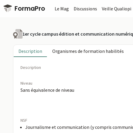
Passer au contenu principal
FormaPro
Le Mag
Discussions
Veille Qualiopi
1er cycle campus édition et communication numéri
Description
Organismes de formation habilités
Description
Niveau
Sans équivalence de niveau
NSF
Journalisme et communication (y compris communica