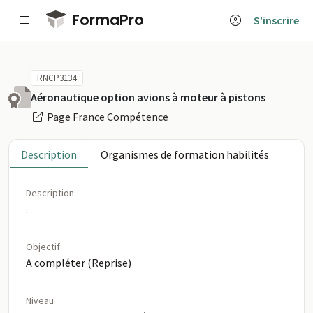
Passer au contenu principal
FormaPro
S’inscrire
RNCP3134
Aéronautique option avions à moteur à pistons
Page France Compétence
Description
Organismes de formation habilités
Description
.
Objectif
A compléter (Reprise)
Niveau