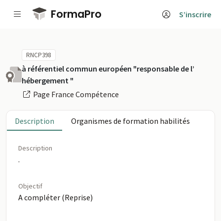
Passer au contenu principal
FormaPro
S’inscrire
RNCP398
à référentiel commun européen "responsable de l’
hébergement "
Page France Compétence
Description
Organismes de formation habilités
Description
.
Objectif
A compléter (Reprise)