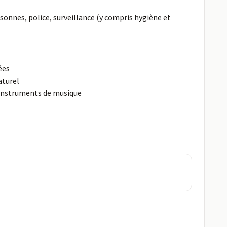
rsonnes, police, surveillance (y compris hygiène et
ées
aturel
'instruments de musique