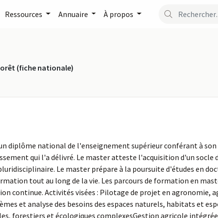
Ressources
Annuaire
À propos
orêt (fiche nationale)
t un diplôme national de l'enseignement supérieur conférant à son ti
lissement qui l'a délivré. Le master atteste l'acquisition d'un so
pluridisciplinaire. Le master prépare à la poursuite d'études en 
rmation tout au long de la vie. Les parcours de formation en maste
ion continue. Activités visées : Pilotage de projet en agronomie, a
èmes et analyse des besoins des espaces naturels, habitats et es
es, forestiers et écologiques complexesGestion agricole intégrée 