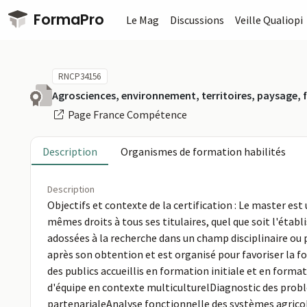
Passer au contenu principal
FormaPro
Le Mag
Discussions
Veille Qualiopi
RNCP34156
Agrosciences, environnement, territoires, paysage, f
Page France Compétence
Description
Organismes de formation habilités
Description
Objectifs et contexte de la certification : Le master es
mêmes droits à tous ses titulaires, quel que soit l'étab
adossées à la recherche dans un champ disciplinaire ou 
après son obtention et est organisé pour favoriser la fo
des publics accueillis en formation initiale et en format
d'équipe en contexte multiculturelDiagnostic des probl
partenarialeAnalyse fonctionnelle des systèmes agricol