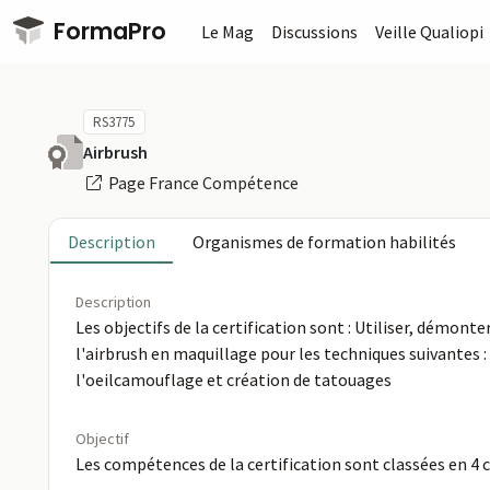
Passer au contenu principal
FormaPro
Le Mag
Discussions
Veille Qualiopi
RS3775
Airbrush
Page France Compétence
Description
Organismes de formation habilités
Description
Les objectifs de la certification sont : Utiliser, démont
l'airbrush en maquillage pour les techniques suivantes
l'oeilcamouflage et création de tatouages
Objectif
Les compétences de la certification sont classées en 4 c