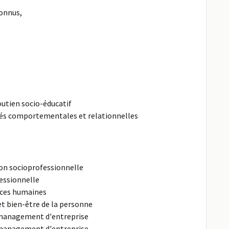
connus,
soutien socio-éducatif
és comportementales et relationnelles
ion socioprofessionnelle
fessionnelle
ces humaines
 bien-être de la personne
 management d'entreprise
 management d'entreprise