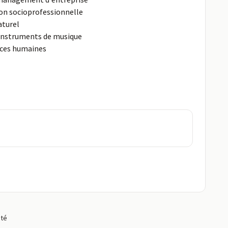
ion socioprofessionnelle
aturel
'instruments de musique
ces humaines
ité