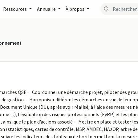
Ressources
Annuaire
À propos
ironnement
 démarches QSE.· Coordonner une démarche projet, piloter des grou
e gestion.· Harmoniser différentes démarches en vue de leur opti
 Document Unique (DU), après avoir réalisé, à l’aide des mesures né
mie…), l’évaluation des risques professionnels (EvRP) et les plan
ainsi que le plan d’actions associé.· Mettre en place et tester le
cision (statistiques, cartes de contrôle, MSP, AMDEC, HAzOP, arbre d
et suivre les indicateurs des tableaux de bord permettant la mesur