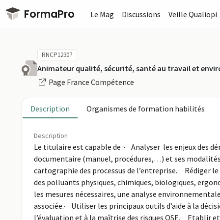
Passer au contenu principal
FormaPro
Le Mag
Discussions
Veille Qualiopi
RNCP12307
Animateur qualité, sécurité, santé au travail et env
Page France Compétence
Description
Organismes de formation habilités
Description
Le titulaire est capable de :· Analyser les enjeux des
documentaire (manuel, procédures,…) et ses modalités d
cartographie des processus de l’entreprise.· Rédiger le
des polluants physiques, chimiques, biologiques, ergono
les mesures nécessaires, une analyse environnementale, 
associée.· Utiliser les principaux outils d’aide à la dé
l’évaluation et à la maîtrise des risques QSE.· Etablir 