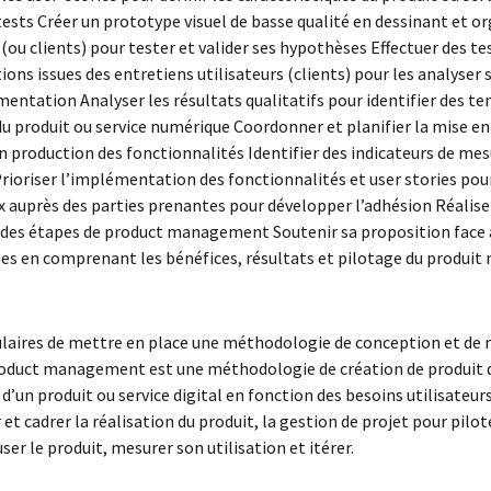
tests Créer un prototype visuel de basse qualité en dessinant et o
s (ou clients) pour tester et valider ses hypothèses Effectuer des t
ons issues des entretiens utilisateurs (clients) pour les analyser 
ntation Analyser les résultats qualitatifs pour identifier des ten
 du produit ou service numérique Coordonner et planifier la mise e
 production des fonctionnalités Identifier des indicateurs de mes
 Prioriser l’implémentation des fonctionnalités et user stories pou
auprès des parties prenantes pour développer l’adhésion Réalise
ats des étapes de product management Soutenir sa proposition face 
ues en comprenant les bénéfices, résultats et pilotage du produit
tulaires de mettre en place une méthodologie de conception et de m
roduct management est une méthodologie de création de produit dig
 d’un produit ou service digital en fonction des besoins utilisateur
et cadrer la réalisation du produit, la gestion de projet pour pilot
er le produit, mesurer son utilisation et itérer.