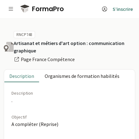
Passer au contenu principal
FormaPro
S’inscrire
RNCP748
Artisanat et métiers d'art option : communication
graphique
Page France Compétence
Description
Organismes de formation habilités
Description
.
Objectif
A compléter (Reprise)