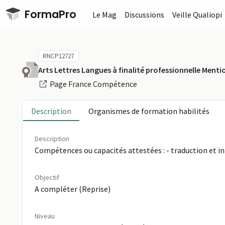
Passer au contenu principal
FormaPro
Le Mag
Discussions
Veille Qualiopi
RNCP12727
Arts Lettres Langues à finalité professionnelle Ment
Page France Compétence
Description
Organismes de formation habilités
Description
Compétences ou capacités attestées : - traduction et int
Objectif
A compléter (Reprise)
Niveau