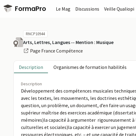
Passer au contenu principal
FormaPro
Le Mag
Discussions
Veille Qualiopi
RNCP10944
Arts, Lettres, Langues -- Mention : Musique
Page France Compétence
Description
Organismes de formation habilités
Description
Développement des compétences musicales techniques dans
avec les textes, les mouvements, les doctrines esthéti
question, un problème, un document, d’en faire un us
supérieur maîtrise des exercices académique (dissertat
mémoires)la capacité à argumenter rigoureusement à l’éc
culturelles et sociales)la capacité à exercer un jugeme
ressources électroniques, etc. – et une capacité de tr