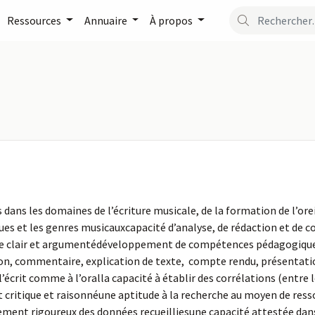
Ressources
Annuaire
À propos
 les domaines de l’écriture musicale, de la formation de l’oreille
ques et les genres musicauxcapacité d’analyse, de rédaction et de
age clair et argumentédéveloppement de compétences pédagogique
ion, commentaire, explication de texte, compte rendu, présentatio
rit comme à l’oralla capacité à établir des corrélations (entre les
nt critique et raisonnéune aptitude à la recherche au moyen de ress
aitement rigoureux des données recueilliesune capacité attestée d