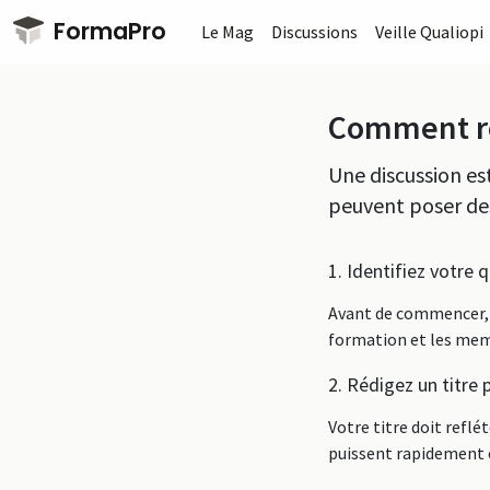
Passer au contenu principal
FormaPro
Le Mag
Discussions
Veille Qualiopi
Comment ré
Une discussion e
peuvent poser des
1. Identifiez votre 
Avant de commencer, a
formation et les me
2. Rédigez un titre 
Votre titre doit reflé
puissent rapidement c